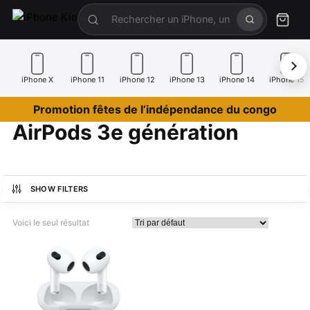
iPhone X
iPhone 11
iPhone 12
iPhone 13
iPhone 14
iPhone 15
Promotion fêtes de l’indépendance du congo
AirPods 3e génération
SHOW FILTERS
Voici le seul résultat