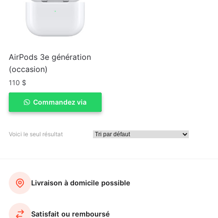
AirPods 3e génération
(occasion)
110
$
Commandez via
ACHETER
WhatSapp
Voici le seul résultat
Livraison à domicile possible
Satisfait ou remboursé