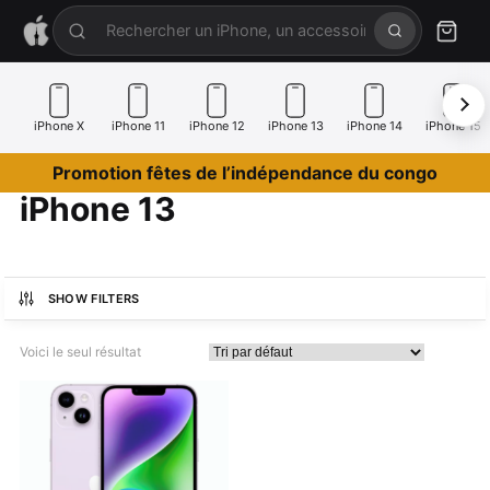
iPhone X
iPhone 11
iPhone 12
iPhone 13
iPhone 14
iPhone 15
Promotion fêtes de l’indépendance du congo
iPhone 13
SHOW FILTERS
Voici le seul résultat