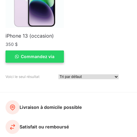
iPhone 13 (occasion)
350
$
Commandez via
ACHETER
WhatSapp
Voici le seul résultat
Livraison à domicile possible
Satisfait ou remboursé