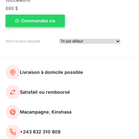
690
$
Commandez via
ACHETER
WhatSapp
Voici le seul résultat
Livraison à domicile possible
Satisfait ou remboursé
Macampagne, Kinshasa
+243 832 310 808