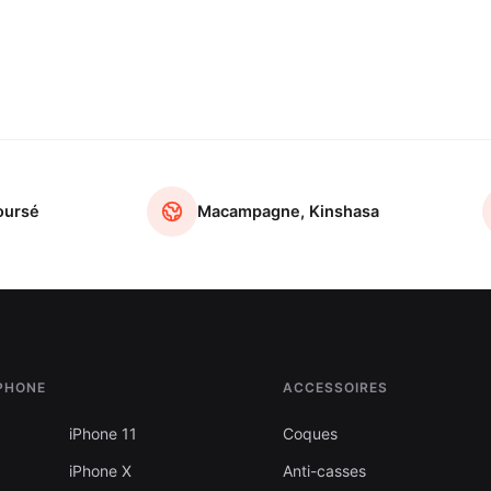
oursé
Macampagne, Kinshasa
IPHONE
ACCESSOIRES
iPhone 11
Coques
iPhone X
Anti-casses