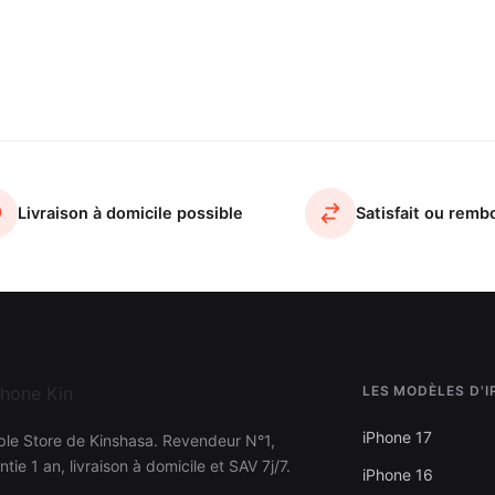
Livraison à domicile possible
Satisfait ou remb
LES MODÈLES D'
iPhone 17
ple Store de Kinshasa. Revendeur N°1,
ntie 1 an, livraison à domicile et SAV 7j/7.
iPhone 16