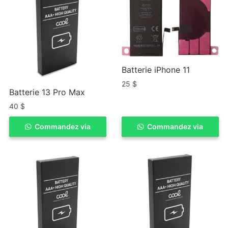
Batterie iPhone 11
25
$
Batterie 13 Pro Max
40
$
Commandez via
ACHETER
Commandez via
ACHETER
WhatSapp
WhatSapp