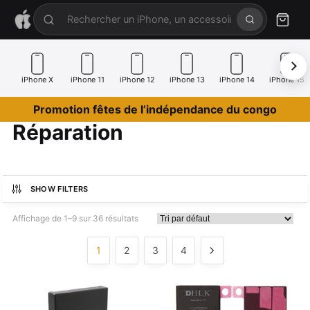
iPhone X
iPhone 11
iPhone 12
iPhone 13
iPhone 14
iPhone 15
Promotion fêtes de l’indépendance du congo
Réparation
SHOW FILTERS
Affichage de 1–9 sur 36 résultats
1
2
3
4