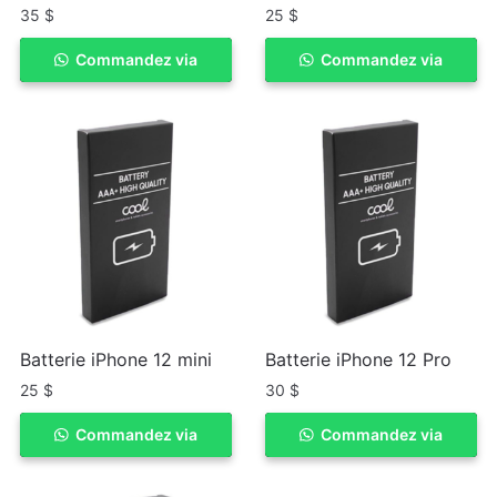
35
$
25
$
Commandez via
ACHETER
Commandez via
ACHETER
WhatSapp
WhatSapp
Batterie iPhone 12 mini
Batterie iPhone 12 Pro
25
$
30
$
Commandez via
ACHETER
Commandez via
ACHETER
WhatSapp
WhatSapp