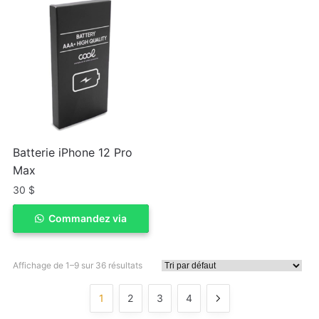
Batterie iPhone 12 Pro
Max
30
$
Commandez via
ACHETER
WhatSapp
Affichage de 1–9 sur 36 résultats
1
2
3
4