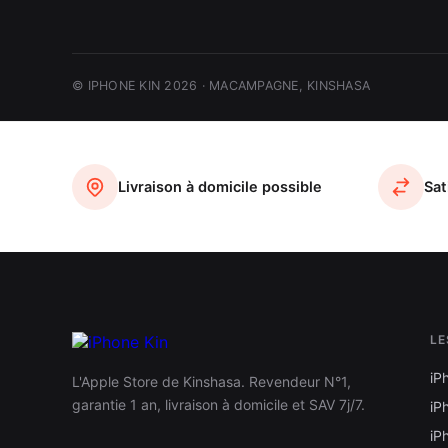
© IPHONE KIN 2026 · MACAMPAGNE, KINSHASA
Livraison à domicile possible
Sat
LE
iP
L'Apple Store de Kinshasa. Revendeur N°1,
garantie 1 an, livraison à domicile et SAV 7j/7.
iP
iP