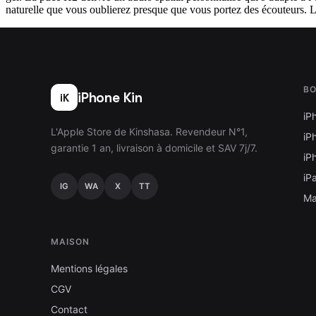
naturelle que vous oublierez presque que vous portez des écouteurs. L’a
BO
iPhone Kin
iK
iP
L'Apple Store de Kinshasa. Revendeur N°1,
iP
garantie 1 an, livraison à domicile et SAV 7j/7.
iP
iP
IG
WA
X
TT
M
MAISON
Mentions légales
CGV
Contact