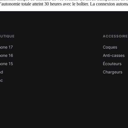
utonomie totale atteint 30 heures avec le boîtier. La connexion automati
UTIQUE
ACCESSOIRE
hone 17
Coques
hone 16
Anti-casses
hone 15
Écouteurs
ad
Chargeurs
ac