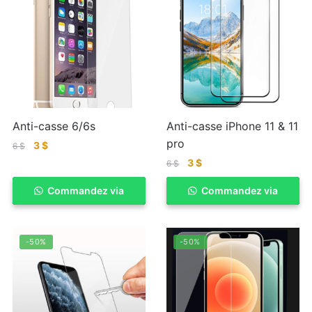
Anti-casse 6/6s
Anti-casse iPhone 11 & 11
pro
3
$
6
$
3
$
6
$
Commandez via
ACHETER
Commandez via
ACHETER
WhatSapp
WhatSapp
-50%
-50%