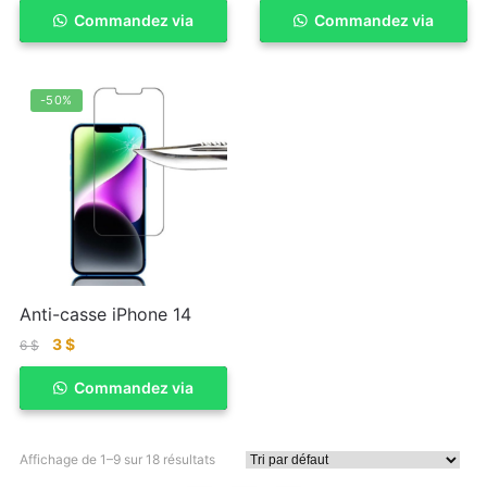
Commandez via
ACHETER
Commandez via
ACHETER
WhatSapp
WhatSapp
-50%
Anti-casse iPhone 14
3
$
6
$
Commandez via
ACHETER
WhatSapp
Affichage de 1–9 sur 18 résultats