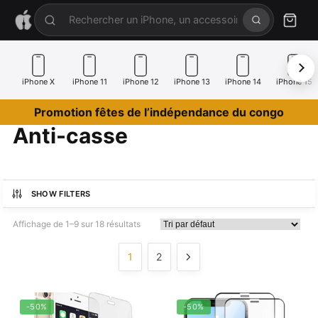
iPhone X
iPhone 11
iPhone 12
iPhone 13
iPhone 14
iPhone 15
Promotion fêtes de l’indépendance du congo
Anti-casse
SHOW FILTERS
Affichage de 1–9 sur 18 résultats
1
2
-50%
-50%