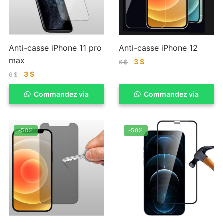
Anti-casse iPhone 11 pro
Anti-casse iPhone 12
max
3
$
6
$
3
$
6
$
Commandez via
ACHETER
Commandez via
ACHETER
WhatSapp
WhatSapp
-50%
-50%