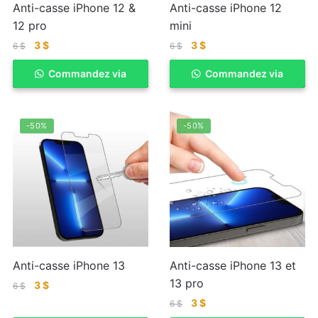
Anti-casse iPhone 12 &
Anti-casse iPhone 12
12 pro
mini
3
$
3
$
6
$
6
$
Commandez via
ACHETER
Commandez via
ACHETER
WhatSapp
WhatSapp
-50%
-50%
Anti-casse iPhone 13
Anti-casse iPhone 13 et
13 pro
3
$
6
$
3
$
6
$