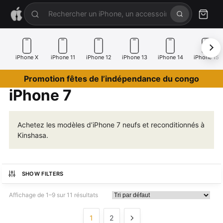
iPhone X
iPhone 11
iPhone 12
iPhone 13
iPhone 14
iPhone 15
Promotion fêtes de l’indépendance du congo
iPhone 7
Achetez les modèles d’iPhone 7 neufs et reconditionnés à
Kinshasa.
SHOW FILTERS
Affichage de 1–9 sur 11 résultats
1
2