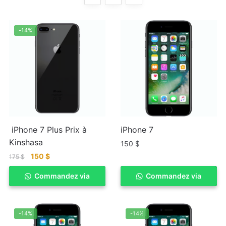
-14%
iPhone 7 Plus Prix à
iPhone 7
Kinshasa
150
$
150
$
175
$
Commandez via
ACHETER
Commandez via
ACHETER
WhatSapp
WhatSapp
-14%
-14%