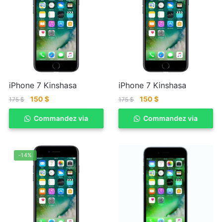
iPhone 7 Kinshasa
iPhone 7 Kinshasa
150
$
150
$
175
$
175
$
Commandez via
ACHETER
Commandez via
ACHETER
WhatSapp
WhatSapp
-14%