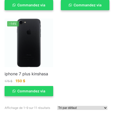
Commandez via
ACHETER
Commandez via
ACHETER
WhatSapp
WhatSapp
-14%
iphone 7 plus kinshasa
150
$
175
$
Commandez via
ACHETER
WhatSapp
Affichage de 1–9 sur 11 résultats