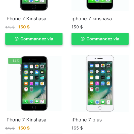
iPhone 7 Kinshasa
iphone 7 kinshasa
150
$
150
$
175
$
Commandez via
ACHETER
Commandez via
ACHETER
WhatSapp
WhatSapp
-14%
iPhone 7 Kinshasa
iPhone 7 plus
150
$
165
$
175
$