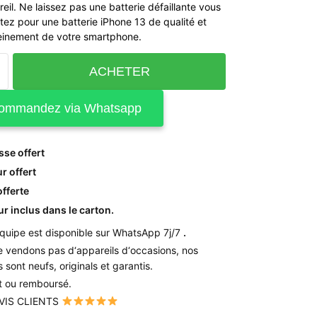
eil. Ne laissez pas une batterie défaillante vous
ptez pour une batterie iPhone 13 de qualité et
leinement de votre smartphone.
ACHETER
ommandez via Whatsapp
sse offert
r offert
fferte
r inclus dans le carton.
quipe est disponible sur WhatsApp 7j/7
.
e
vendons
pas
d
‘
appareils
d
‘
occasions
,
nos
s
sont
neufs
,
originals
et
garantis
.
it ou remboursé.
AVIS CLIENTS