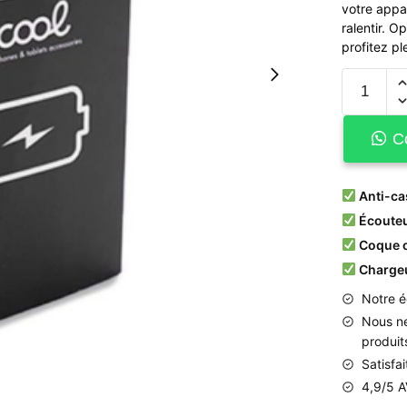
votre appar
ralentir. O
profitez p
C
Anti-ca
Écouteu
Coque o
Chargeu
Notre é
Nous
n
produit
Satisfa
4,9/5 