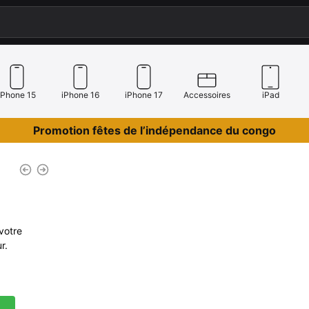
iPhone 15
iPhone 16
iPhone 17
Accessoires
iPad
Promotion fêtes de l’indépendance du congo
votre
r.