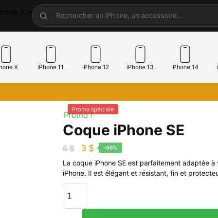
hone X
iPhone 11
iPhone 12
iPhone 13
iPhone 14
Promo spéciale
Promo !
Coque iPhone SE
3
$
6
$
-50%
La coque iPhone SE est parfaitement adaptée à 
iPhone. Il est élégant et résistant, fin et protecteu