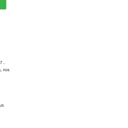
/7
.
s
,
nos
us