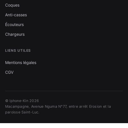
Coques
Anti-casses
Écouteurs
Chargeurs
LIENS UTILES
Mentions légales
CGV
© Iphone-Kin 2026
Macampagne, Avenue Nguma N°77, entre arrêt Erosion et la
paroisse Saint-Luc.