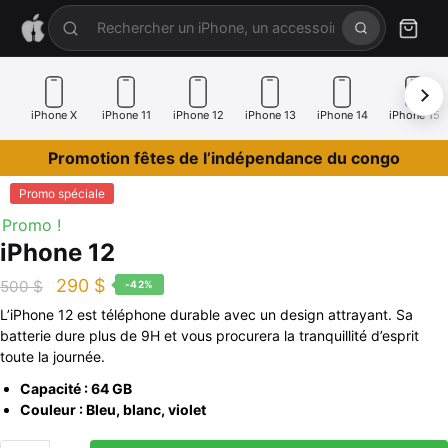
iPhone X
iPhone 11
iPhone 12
iPhone 13
iPhone 14
iPhone 15
Promotion fêtes de l’indépendance du congo
Promo spéciale
Promo !
iPhone 12
290
$
500
$
-42%
L’iPhone 12 est téléphone durable avec un design attrayant. Sa
batterie dure plus de 9H et vous procurera la tranquillité d’esprit
toute la journée.
Capacité : 64 GB
Couleur : Bleu, blanc, violet