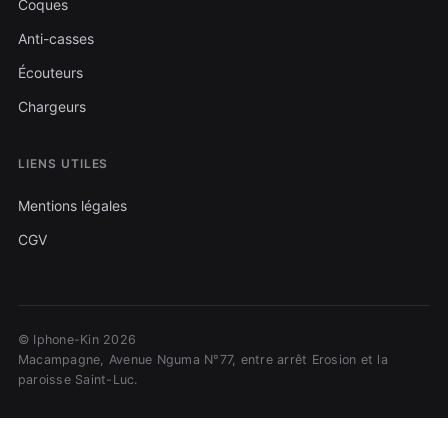
Coques
Anti-casses
Écouteurs
Chargeurs
LIENS UTILES
Mentions légales
CGV
© Iphone-Kin 2026
Macampagne, Avenue Nguma N°77, entre arrêt Erosion et la
paroisse Saint-Luc.