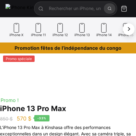
iPhone X
iPhone 11
iPhone 12
iPhone 13
iPhone 14
iPhone 15
Promotion fêtes de l’indépendance du congo
Promo spéciale
Promo !
iPhone 13 Pro Max
570
$
850
$
-33%
L’iPhone 13 Pro Max à Kinshasa offre des performances
exceptionnelles dans un design élégant. Avec sa caméra triple, sa