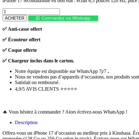
iPhone 17 reconditionné en bon état : écran 6,3 pouces 120 Hz, puce A
ACHETER
Commandez via Whatsapp
✅ Anti-casse offert
✅ Écouteur offert
✅ Coque offerte
✅ Chargeur inclus dans le carton.
Notre équipe est disponible sur WhatsApp 7j/7
.
Nous
ne
vendons
pas
d
‘
appareils
d
‘
occasions
,
nos produits
son
Satisfait ou remboursé.
4,9/5 AVIS CLIENTS ⭐⭐⭐⭐⭐
🔥 Vous hésitez à commander ? Alors écrivez-nous WhatsApp !
Description
Offrez-vous un iPhone 17 d’occasion au meilleur prix à Kinshasa. Écra
proposées (128 Go ou 256 Go selon le stock). Écrivez-nous sur WhatsAp