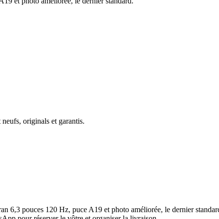
19 et photo améliorée, le dernier standard.
t
neufs
,
originals
et
garantis
.
n 6,3 pouces 120 Hz, puce A19 et photo améliorée, le dernier standard. 
p pour réserver le vôtre et organiser la livraison.