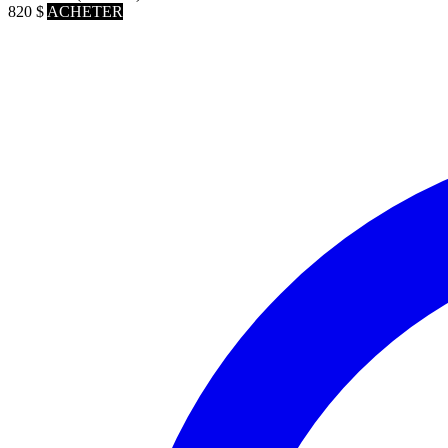
820
$
ACHETER