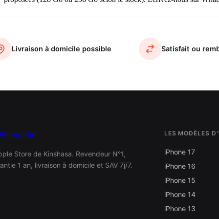
Livraison à domicile possible
Satisfait ou rem
LES MODÈLES D
iPhone 17
pple Store de Kinshasa. Revendeur N°1,
antie 1 an, livraison à domicile et SAV 7j/7.
iPhone 16
iPhone 15
iPhone 14
iPhone 13