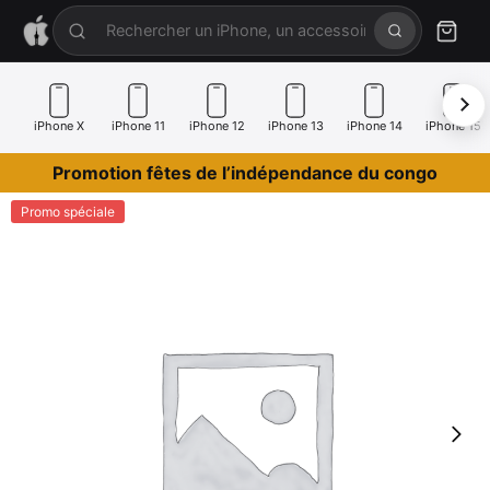
iPhone X
iPhone 11
iPhone 12
iPhone 13
iPhone 14
iPhone 15
Promotion fêtes de l’indépendance du congo
Promo spéciale