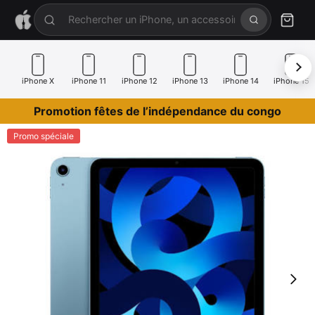
iPhone X
iPhone 11
iPhone 12
iPhone 13
iPhone 14
iPhone 15
Promotion fêtes de l’indépendance du congo
Promo spéciale