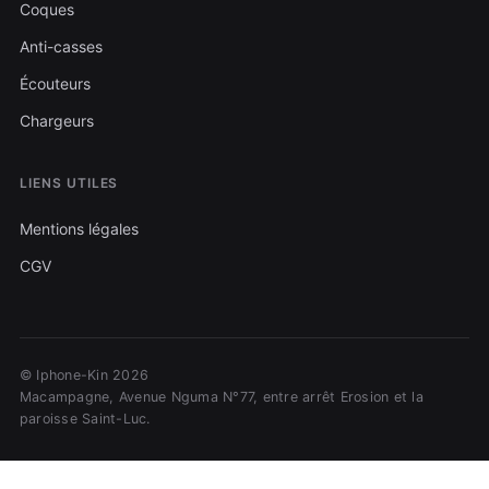
Coques
Anti-casses
Écouteurs
Chargeurs
LIENS UTILES
Mentions légales
CGV
© Iphone-Kin 2026
Macampagne, Avenue Nguma N°77, entre arrêt Erosion et la
paroisse Saint-Luc.