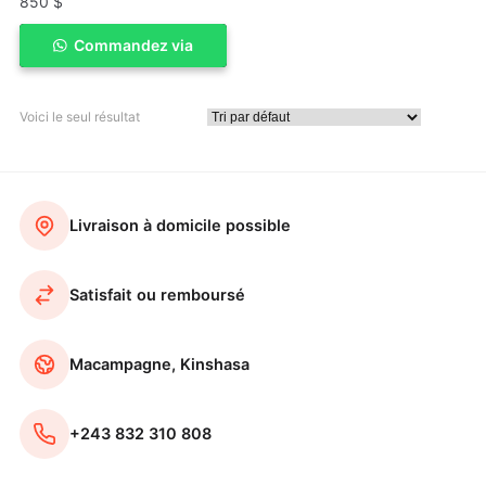
850
$
Commandez via
ACHETER
WhatSapp
Voici le seul résultat
Livraison à domicile possible
Satisfait ou remboursé
Macampagne, Kinshasa
+243 832 310 808