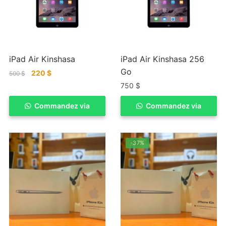
iPad Air Kinshasa
iPad Air Kinshasa 256
Go
220
$
500
$
750
$
Commandez via
ACHETER
Commandez via
ACHETER
WhatSapp
WhatSapp
-37%