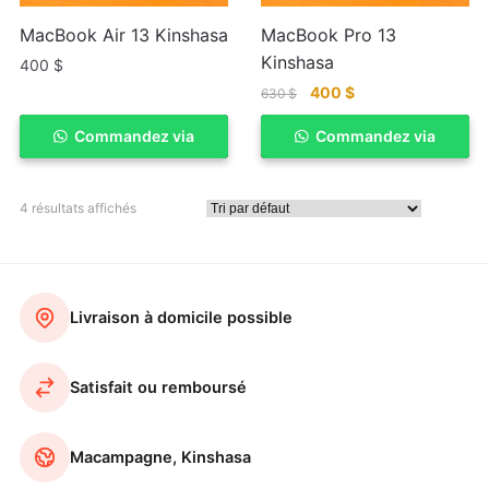
MacBook Air 13 Kinshasa
MacBook Pro 13
Kinshasa
400
$
400
$
630
$
Commandez via
ACHETER
Commandez via
ACHETER
WhatSapp
WhatSapp
4 résultats affichés
Livraison à domicile possible
Satisfait ou remboursé
Macampagne, Kinshasa