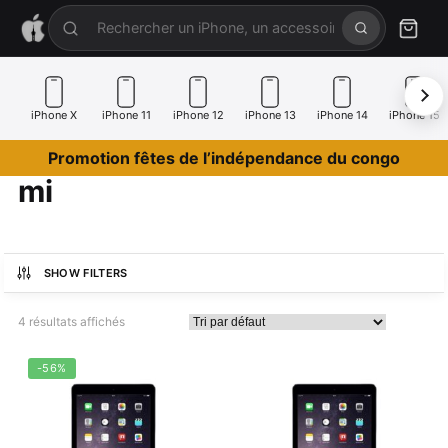
iPhone X
iPhone 11
iPhone 12
iPhone 13
iPhone 14
iPhone 15
Promotion fêtes de l’indépendance du congo
mi
SHOW FILTERS
4 résultats affichés
-56%