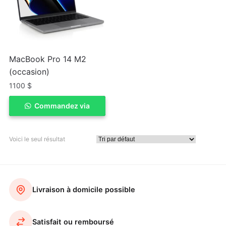
MacBook Pro 14 M2
(occasion)
1100
$
Commandez via
ACHETER
WhatSapp
Voici le seul résultat
Livraison à domicile possible
Satisfait ou remboursé