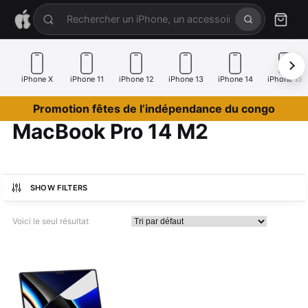
iPhone X
iPhone 11
iPhone 12
iPhone 13
iPhone 14
iPhone 15
Promotion fêtes de l’indépendance du congo
MacBook Pro 14 M2
SHOW FILTERS
Voici le seul résultat